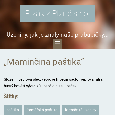
Plzák z Plzně s.r.o.
Uzeniny, jak je znaly naše prababičky...
„Maminčina paštika“
Složení: vepřová plec, vepřové hřbetní sádlo, vepřová játra,
hustý hovězí vývar, sůl, pepř, cibule, libeček.
Štítky
:
paštika
farmářská-paštika
farmářské-uzeniny