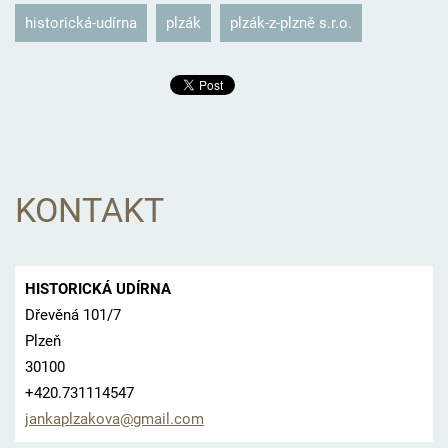
historická-udírna
plzák
plzák-z-plzně s.r.o.
KONTAKT
HISTORICKÁ UDÍRNA
Dřevěná 101/7
Plzeň
30100
+420.731114547
jankaplz
akova@gm
ail.com